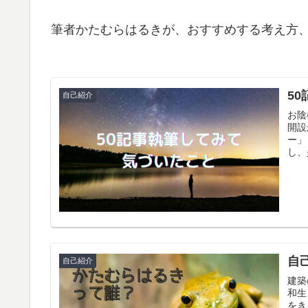
筆者かたむらはるきが、おすすめする考え方
5
自己紹介
お陰様で50記事 
開設
ー」
し、
自
自己紹介
建築
和生
をき