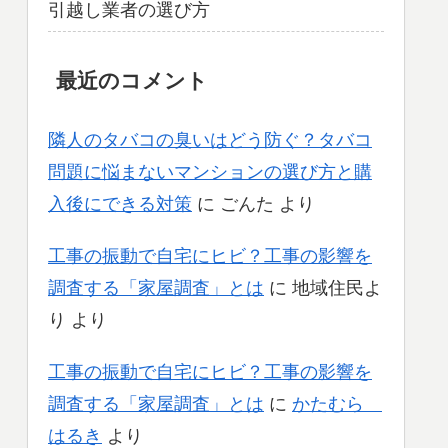
引越し業者の選び方
最近のコメント
隣人のタバコの臭いはどう防ぐ？タバコ
問題に悩まないマンションの選び方と購
入後にできる対策
に
ごんた
より
工事の振動で自宅にヒビ？工事の影響を
調査する「家屋調査」とは
に
地域住民よ
り
より
工事の振動で自宅にヒビ？工事の影響を
調査する「家屋調査」とは
に
かたむら
はるき
より