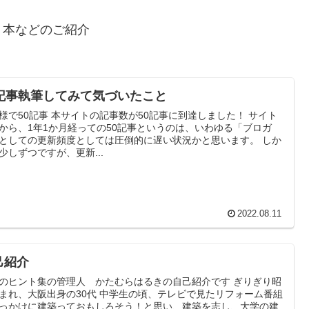
、本などのご紹介
0記事執筆してみて気づいたこと
本サイトの記事数が50記事に到達しました！ サイト
から、1年1か月経っての50記事というのは、いわゆる「ブロガ
としての更新頻度としては圧倒的に遅い状況かと思います。 しか
少しずつですが、更新...
2022.08.11
己紹介
のヒント集の管理人 かたむらはるきの自己紹介です ぎりぎり昭
まれ、大阪出身の30代 中学生の頃、テレビで見たリフォーム番組
っかけに建築っておもしろそう！と思い、建築を志し、大学の建