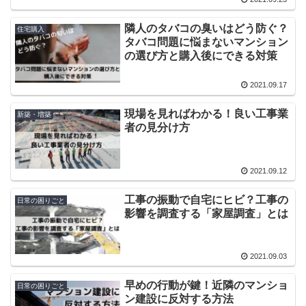
隣人のタバコの臭いはどう防ぐ？
住宅購入
タバコ問題に悩まないマンション
の選び方と購入後にできる対策
2021.09.17
現場を見ればわかる！良い工事業
新築・増築
者の見分け方
2021.09.12
工事の振動で自宅にヒビ？工事の
日常の困りごと
影響を調査する「家屋調査」とは
2021.09.03
早めの行動が鍵！近隣のマンショ
日常の困りごと
ン建設に反対する方法