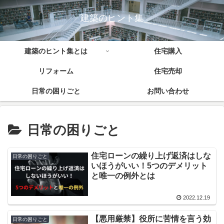
建築のヒント集
建築のヒント集とは
住宅購入
リフォーム
住宅売却
日常の困りごと
お問い合わせ
日常の困りごと
住宅ローンの繰り上げ返済はしな
日常の困りごと
いほうがいい！5つのデメリット
と唯一の例外とは
2022.12.19
【悪用厳禁】役所に苦情を言う効
日常の困りごと