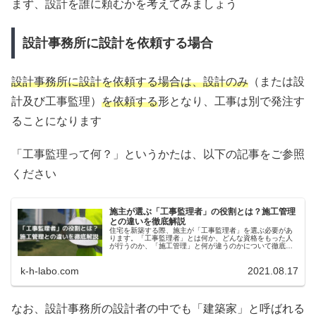
まず、設計を誰に頼むかを考えてみましょう
設計事務所に設計を依頼する場合
設計事務所に設計を依頼す
る場合は、設計のみ
（または設
計及び工事監理）
を依頼する
形となり、工事は別で発注す
ることになります
「工事監理って何？」というかたは、以下の記事をご参照
ください
施主が選ぶ「工事監理者」の役割とは？施工管理
との違いを徹底解説
住宅を新築する際、施主が「工事監理者」を選ぶ必要があ
ります。「工事監理者」とは何か、どんな資格をもった人
が行うのか、「施工管理」と何が違うのかについて徹底解
説します。
k-h-labo.com
2021.08.17
なお、設計事務所の設計者の中でも「建築家」と呼ばれる