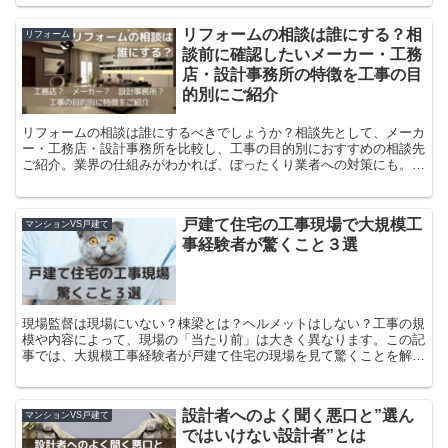
リフォームの相談は誰にする？相
リフォーム
談前に確認したいメーカー・工務
店・設計事務所の特徴を工事の目
的別にご紹介
リフォームの相談は誰にするべきでしょうか？相談先として、メーカ
ー・工務店・設計事務所を比較し、工事の目的別におすすめの相談先
ご紹介。業界の仕組みがわかれば、ぼったくり業者への対策にも。無
料で相談できる窓口もご紹介
戸建て住宅の工事現場で大規模工
マンションVS戸建て
事経験者が驚くこと３選
現場監督は現場にいない？棟梁とは？ヘルメットはしない？工事の規
模や内容によって、現場の「当たり前」は大きく異なります。この記
事では、大規模工事経験者が戸建て住宅の現場を見て驚くことを解説
します。
設計者へのよく聞く悪口と”選ん
マンションVS戸建て
ではいけない設計者”とは