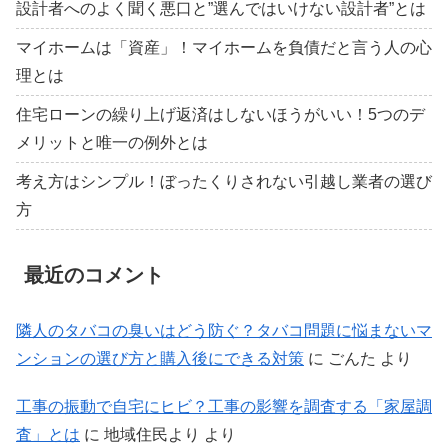
設計者へのよく聞く悪口と”選んではいけない設計者”とは
マイホームは「資産」！マイホームを負債だと言う人の心
理とは
住宅ローンの繰り上げ返済はしないほうがいい！5つのデ
メリットと唯一の例外とは
考え方はシンプル！ぼったくりされない引越し業者の選び
方
最近のコメント
隣人のタバコの臭いはどう防ぐ？タバコ問題に悩まないマ
ンションの選び方と購入後にできる対策
に
ごんた
より
工事の振動で自宅にヒビ？工事の影響を調査する「家屋調
査」とは
に
地域住民より
より