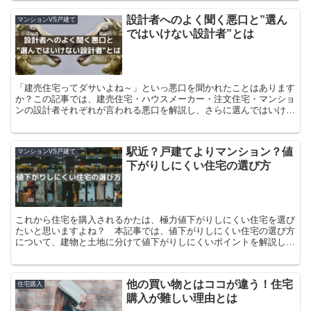
設計者へのよく聞く悪口と”選ん
マンションVS戸建て
ではいけない設計者”とは
「建売住宅ってダサいよね～」といっ悪口を聞かれたことはあります
か？この記事では、建売住宅・ハウスメーカー・注文住宅・マンショ
ンの設計者それぞれが言われる悪口を解説し、さらに選んではいけな
い設計者についても持論をお話します。
駅近？戸建てよりマンション？値
マンションVS戸建て
下がりしにくい住宅の選び方
これから住宅を購入されるかたは、極力値下がりしにくい住宅を選び
たいと思いますよね？ 本記事では、値下がりしにくい住宅の選び方
について、建物と土地に分けて値下がりしにくいポイントを解説しま
す
他の買い物とはココが違う！住宅
住宅購入
購入が難しい理由とは