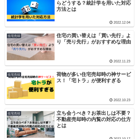
らどうする？統計学を用いた対応
方法とは
2022.12.04
住宅の買い替えは「買い先行」よ
住宅売却
り「売り先行」がおすすめな理由
2022.11.23
荷物が多い住宅売却時の神サービ
住宅売却
ス！「宅トラ」が便利すぎる
2022.10.23
立ち会うべき？お茶出しは不要？
住宅売却
不動産売却時の内覧の対応の仕方
とは
2022.10.17