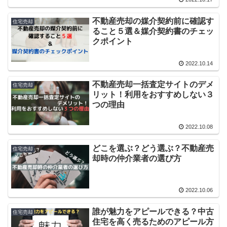
不動産売却の媒介契約前に確認す
住宅売却
ること５選＆媒介契約書のチェッ
クポイント
2022.10.14
不動産売却一括査定サイトのデメ
住宅売却
リット！利用をおすすめしない３
つの理由
2022.10.08
どこを選ぶ？どう選ぶ？不動産売
住宅売却
却時の仲介業者の選び方
2022.10.06
誰が魅力をアピールできる？中古
住宅売却
住宅を高く売るためのアピール方